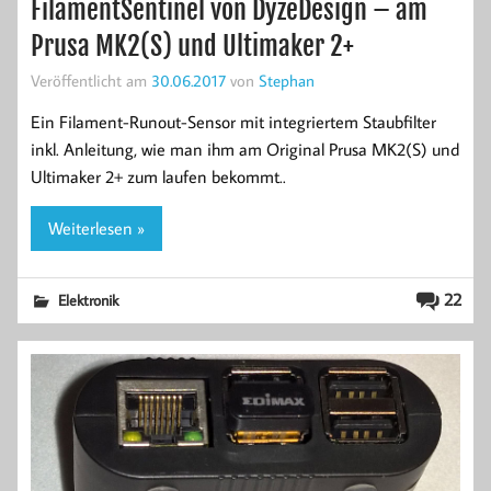
FilamentSentinel von DyzeDesign – am
Prusa MK2(S) und Ultimaker 2+
Veröffentlicht am
30.06.2017
von
Stephan
Ein Filament-Runout-Sensor mit integriertem Staubfilter
inkl. Anleitung, wie man ihm am Original Prusa MK2(S) und
Ultimaker 2+ zum laufen bekommt..
Weiterlesen »
22
Elektronik