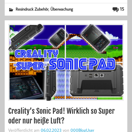
,
15
Resindruck Zubehör
Überwachung
Creality’s Sonic Pad! Wirklich so Super
oder nur heiße Luft?
Veröffentlicht am
06.02.2023
von
000BlogUser