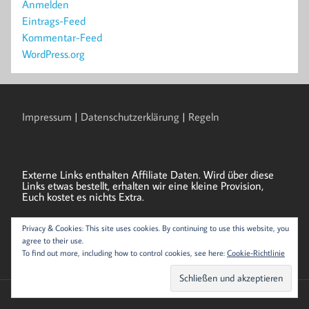
Anmelden
Eintrags-Feed
Kommentar-Feed
WordPress.org
Impressum
|
Datenschutzerklärung
|
Regeln
Externe Links enthalten Affiliate Daten. Wird über diese
Links etwas bestellt, erhalten wir eine kleine Provision,
Euch kostet es nichts Extra.
Privacy & Cookies: This site uses cookies. By continuing to use this website, you
Als Amazon-Partner verdienen wir an qualifizierten
agree to their use.
Verkäufen.
To find out more, including how to control cookies, see here:
Cookie-Richtlinie