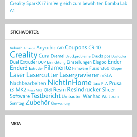
Creality SparkX i7 im Vergleich zum bewährten Bambu Lab
A1
STICHWÖRTER:
Coupons
Anycubic
CR-10
Airbrush
CAD
Amazon
Creality
Cura
Dremel
Drucktipps
Druckprobleme
DualColor
Ender
Elegoo
Dual Extruder
Einstellungen
DUP
Einrichtung
Filamente
Ender3
Fusion360
Extruder
Firmware
Klipper
Laser
Lasercutter
Lasergravierer
mSLA
NichtInHome
Prusa
Nachbearbeiten
PLA
Ortur
Resindrucker
Resin
Slicer
i3 MK2
Qidi
Prusa MK3
Testbericht
Software
Wanhao
Umbauten
Wort zum
Zubehör
Sonntag
Überwachung
META