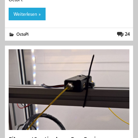
Weiterlesen »
24
OctoPi