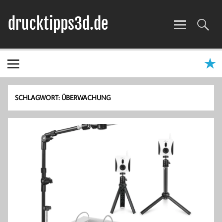
Zum
Inhalt
drucktipps3d.de
springen
3D-Drucker Hilfe, Tipps & Tests
SCHLAGWORT:
ÜBERWACHUNG