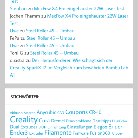
Test
Stephan
zu
MecPow X4 Pro eingehauster 22W Laser Test
Jochen Thamm
zu
MecPow X4 Pro eingehauster 22W Laser
Test
Uwe
zu
Steel Roller 45 – Umbau
PePa
zu
Steel Roller 45 – Umbau
Uwe
zu
Steel Roller 45 – Umbau
Toni G
zu
Steel Roller 45 – Umbau
quastra
zu
Der Herausforderer: Wie schlägt sich der
Creality SparkX i7 im Vergleich zum bewährten Bambu Lab
A1
STICHWÖRTER:
Coupons
Anycubic
CR-10
Airbrush
CAD
Amazon
Creality
Cura
Dremel
Drucktipps
Druckprobleme
DualColor
Ender
Elegoo
Dual Extruder
Einstellungen
DUP
Einrichtung
Filamente
Ender3
Fusion360
Extruder
Firmware
Klipper