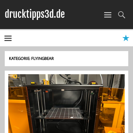
Zum
Inhalt
drucktipps3d.de
springen
3D-Drucker Hilfe, Tipps & Tests
KATEGORIE:
FLYINGBEAR