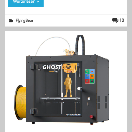
Weiterlesen »
10
FlyingBear