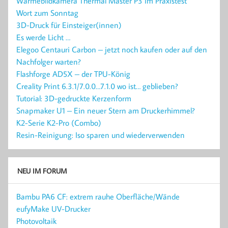
Wärmebildkamera Thermal Master P3 im Praxistest
Wort zum Sonntag
3D-Druck für Einsteiger(innen)
Es werde Licht …
Elegoo Centauri Carbon – jetzt noch kaufen oder auf den
Nachfolger warten?
Flashforge AD5X – der TPU-König
Creality Print 6.3.1/7.0.0…7.1.0 wo ist… geblieben?
Tutorial: 3D-gedruckte Kerzenform
Snapmaker U1 – Ein neuer Stern am Druckerhimmel?
K2-Serie K2-Pro (Combo)
Resin-Reinigung: Iso sparen und wiederverwenden
NEU IM FORUM
Bambu PA6 CF: extrem rauhe Oberfläche/Wände
eufyMake UV-Drucker
Photovoltaik