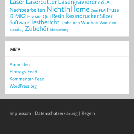
Laser
Lasercutter
Lasergravierer
mSLA
NichtInHome
Prusa
Nachbearbeiten
PLA
Ortur
Resindrucker
Resin
Slicer
i3 MK2
Qidi
Prusa MK3
Testbericht
Software
Wanhao
Umbauten
Wort zum
Zubehör
Sonntag
Überwachung
META
Anmelden
Eintrags-Feed
Kommentar-Feed
WordPress.org
Impressum
|
Datenschutzerklärung
|
Regeln