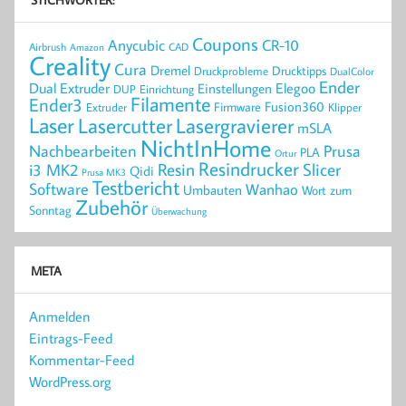
Coupons
Anycubic
CR-10
Airbrush
CAD
Amazon
Creality
Cura
Dremel
Drucktipps
Druckprobleme
DualColor
Ender
Elegoo
Dual Extruder
Einstellungen
DUP
Einrichtung
Filamente
Ender3
Fusion360
Extruder
Firmware
Klipper
Laser
Lasercutter
Lasergravierer
mSLA
NichtInHome
Prusa
Nachbearbeiten
PLA
Ortur
Resindrucker
Resin
Slicer
i3 MK2
Qidi
Prusa MK3
Testbericht
Software
Wanhao
Umbauten
Wort zum
Zubehör
Sonntag
Überwachung
META
Anmelden
Eintrags-Feed
Kommentar-Feed
WordPress.org