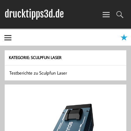
Zum
Inhalt
drucktipps3d.de
springen
3D-Drucker Hilfe, Tipps & Tests
KATEGORIE:
SCULPFUN LASER
Testberichte zu Sculpfun Laser