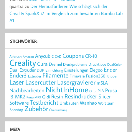
quastra
zu
Der Herausforderer: Wie schlägt sich der
Creality SparkX i7 im Vergleich zum bewährten Bambu Lab
A1
STICHWÖRTER:
Coupons
Anycubic
CR-10
Airbrush
CAD
Amazon
Creality
Cura
Dremel
Drucktipps
Druckprobleme
DualColor
Ender
Elegoo
Dual Extruder
Einstellungen
DUP
Einrichtung
Filamente
Ender3
Fusion360
Extruder
Firmware
Klipper
Laser
Lasercutter
Lasergravierer
mSLA
NichtInHome
Prusa
Nachbearbeiten
PLA
Ortur
Resindrucker
Resin
Slicer
i3 MK2
Qidi
Prusa MK3
Testbericht
Software
Wanhao
Umbauten
Wort zum
Zubehör
Sonntag
Überwachung
META