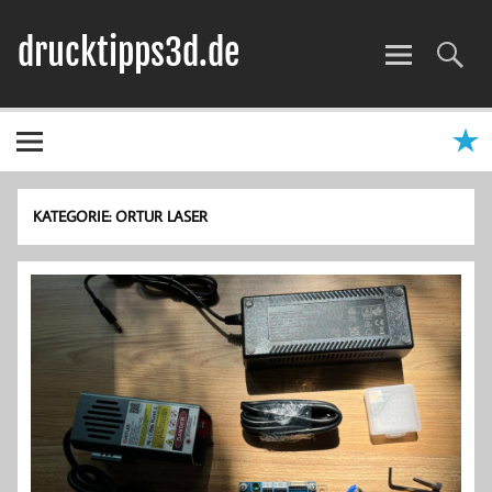
Zum
Inhalt
drucktipps3d.de
springen
3D-Drucker Hilfe, Tipps & Tests
KATEGORIE:
ORTUR LASER