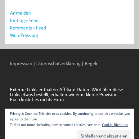
Anmelden
Eintrags-Feed
Kommentar-Feed
WordPress.org
Impressum
|
Datenschutzerklärung
|
Regeln
Externe Links enthalten Affiliate Daten. Wird über diese
Links etwas bestellt, erhalten wir eine kleine Provision,
Euch kostet es nichts Extra.
Privacy & Cookies: This site uses cookies. By continuing to use this website, you
Als Amazon-Partner verdienen wir an qualifizierten
agree to their use.
Verkäufen.
To find out more, including how to control cookies, see here:
Cookie-Richtlinie