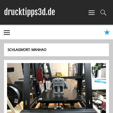
Zum
Inhalt
drucktipps3d.de
springen
3D-Drucker Hilfe, Tipps & Tests
SCHLAGWORT:
WANHAO