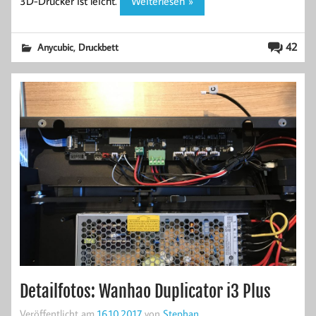
3D-Drucker ist leicht.
Weiterlesen »
,
42
Anycubic
Druckbett
Detailfotos: Wanhao Duplicator i3 Plus
Veröffentlicht am
16.10.2017
von
Stephan