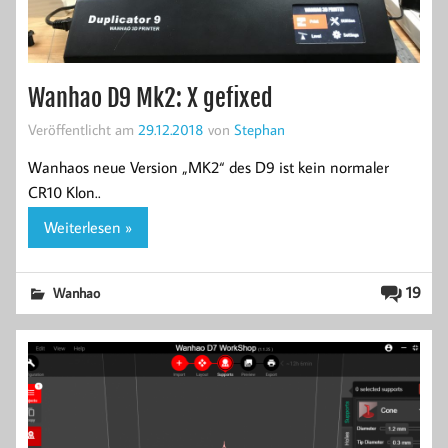
Wanhao D9 Mk2: X gefixed
Veröffentlicht am
29.12.2018
von
Stephan
Wanhaos neue Version „MK2“ des D9 ist kein normaler
CR10 Klon..
Weiterlesen »
19
Wanhao