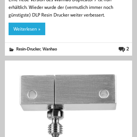
erhältlich. Wieder wurde der (vermutlich immer noch
günstigste) DLP Resin Drucker weiter verbessert.
Weiterlesen »
,
2
Resin-Drucker
Wanhao