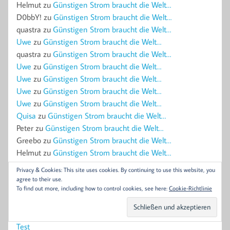
Helmut
zu
Günstigen Strom braucht die Welt…
D0bbY!
zu
Günstigen Strom braucht die Welt…
quastra
zu
Günstigen Strom braucht die Welt…
Uwe
zu
Günstigen Strom braucht die Welt…
quastra
zu
Günstigen Strom braucht die Welt…
Uwe
zu
Günstigen Strom braucht die Welt…
Uwe
zu
Günstigen Strom braucht die Welt…
Uwe
zu
Günstigen Strom braucht die Welt…
Uwe
zu
Günstigen Strom braucht die Welt…
Quisa
zu
Günstigen Strom braucht die Welt…
Peter
zu
Günstigen Strom braucht die Welt…
Greebo
zu
Günstigen Strom braucht die Welt…
Helmut
zu
Günstigen Strom braucht die Welt…
Uwe
zu
Günstigen Strom braucht die Welt…
Privacy & Cookies: This site uses cookies. By continuing to use this website, you
Uwe
zu
Günstigen Strom braucht die Welt…
agree to their use.
quastra
zu
Günstigen Strom braucht die Welt…
To find out more, including how to control cookies, see here:
Cookie-Richtlinie
Peter
zu
Günstigen Strom braucht die Welt…
Jochen Thamm
zu
MecPow X4 Pro eingehauster 22W Laser
Test