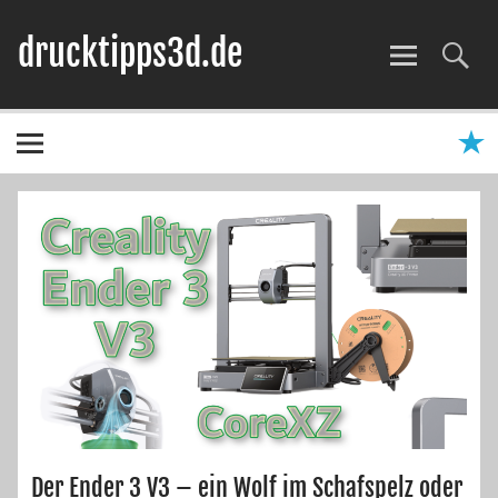
Zum
Inhalt
drucktipps3d.de
springen
3D-Drucker Hilfe, Tipps & Tests
Der Ender 3 V3 – ein Wolf im Schafspelz oder