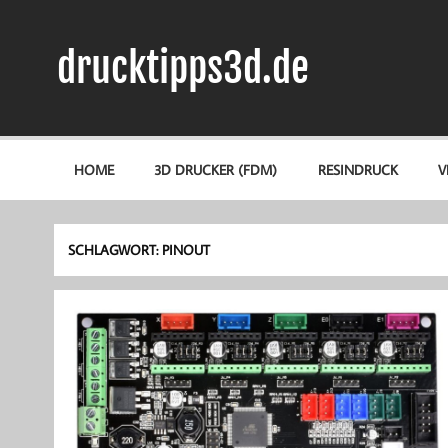
Zum
Inhalt
springen
drucktipps3d.de
3D-Drucker Hilfe, Tipps & Tests
HOME
3D DRUCKER (FDM)
RESINDRUCK
V
SCHLAGWORT:
PINOUT