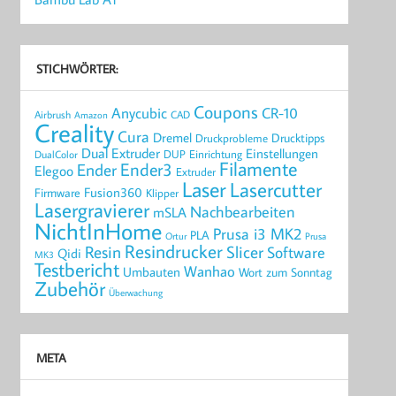
STICHWÖRTER:
Coupons
Anycubic
CR-10
Airbrush
CAD
Amazon
Creality
Cura
Dremel
Drucktipps
Druckprobleme
Dual Extruder
Einstellungen
DUP
Einrichtung
DualColor
Filamente
Ender3
Ender
Elegoo
Extruder
Laser
Lasercutter
Fusion360
Firmware
Klipper
Lasergravierer
Nachbearbeiten
mSLA
NichtInHome
Prusa i3 MK2
PLA
Ortur
Prusa
Resindrucker
Resin
Slicer
Software
Qidi
MK3
Testbericht
Wanhao
Umbauten
Wort zum Sonntag
Zubehör
Überwachung
META