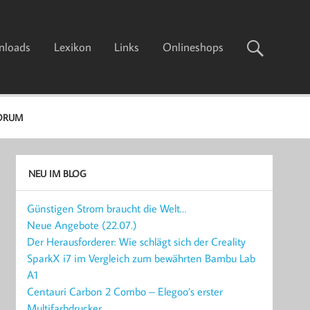
nloads
Lexikon
Links
Onlineshops
ORUM
NEU IM BLOG
Günstigen Strom braucht die Welt…
Neue Angebote (22.07.)
Der Herausforderer: Wie schlägt sich der Creality
SparkX i7 im Vergleich zum bewährten Bambu Lab
A1
Centauri Carbon 2 Combo – Elegoo’s erster
Multifarbdrucker