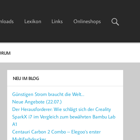
nloads
Lexikon
Links
Onlineshops
ORUM
NEU IM BLOG
Günstigen Strom braucht die Welt…
Neue Angebote (22.07.)
Der Herausforderer: Wie schlägt sich der Creality
SparkX i7 im Vergleich zum bewährten Bambu Lab
A1
Centauri Carbon 2 Combo – Elegoo’s erster
Multifarbdrucker