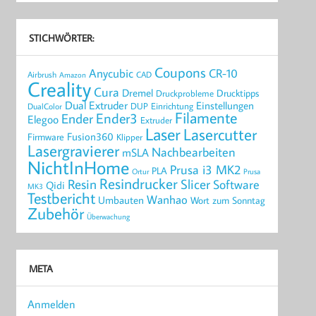
STICHWÖRTER:
Coupons
Anycubic
CR-10
Airbrush
CAD
Amazon
Creality
Cura
Dremel
Drucktipps
Druckprobleme
Dual Extruder
Einstellungen
DUP
Einrichtung
DualColor
Filamente
Ender3
Ender
Elegoo
Extruder
Laser
Lasercutter
Fusion360
Firmware
Klipper
Lasergravierer
Nachbearbeiten
mSLA
NichtInHome
Prusa i3 MK2
PLA
Ortur
Prusa
Resindrucker
Resin
Slicer
Software
Qidi
MK3
Testbericht
Wanhao
Umbauten
Wort zum Sonntag
Zubehör
Überwachung
META
Anmelden