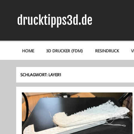
Zum
Inhalt
springen
drucktipps3d.de
3D-Drucker Hilfe, Tipps & Tests
HOME
3D DRUCKER (FDM)
RESINDRUCK
V
SCHLAGWORT:
LAYER1