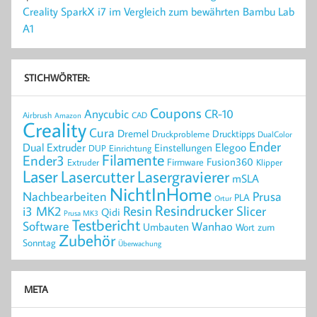
Creality SparkX i7 im Vergleich zum bewährten Bambu Lab
A1
STICHWÖRTER:
Coupons
Anycubic
CR-10
Airbrush
CAD
Amazon
Creality
Cura
Dremel
Drucktipps
Druckprobleme
DualColor
Ender
Elegoo
Dual Extruder
Einstellungen
DUP
Einrichtung
Filamente
Ender3
Fusion360
Extruder
Firmware
Klipper
Laser
Lasercutter
Lasergravierer
mSLA
NichtInHome
Prusa
Nachbearbeiten
PLA
Ortur
Resindrucker
Resin
Slicer
i3 MK2
Qidi
Prusa MK3
Testbericht
Software
Wanhao
Umbauten
Wort zum
Zubehör
Sonntag
Überwachung
META