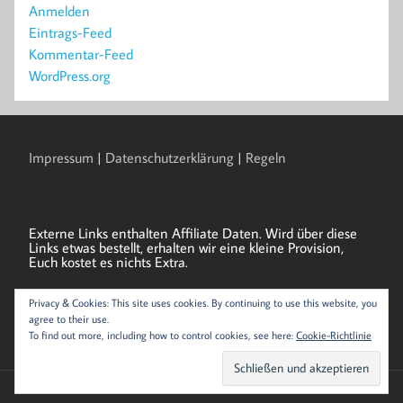
Anmelden
Eintrags-Feed
Kommentar-Feed
WordPress.org
Impressum
|
Datenschutzerklärung
|
Regeln
Externe Links enthalten Affiliate Daten. Wird über diese
Links etwas bestellt, erhalten wir eine kleine Provision,
Euch kostet es nichts Extra.
Privacy & Cookies: This site uses cookies. By continuing to use this website, you
Als Amazon-Partner verdienen wir an qualifizierten
agree to their use.
Verkäufen.
To find out more, including how to control cookies, see here:
Cookie-Richtlinie