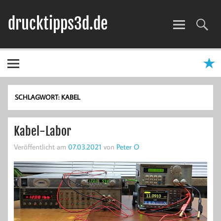
Zum
Inhalt
drucktipps3d.de
springen
3D-Drucker Hilfe, Tipps & Tests
SCHLAGWORT:
KABEL
Kabel-Labor
Veröffentlicht am
07.03.2021
von
Peter O