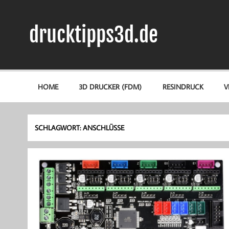
Zum
Inhalt
springen
drucktipps3d.de
3D-Drucker Hilfe, Tipps & Tests
HOME
3D DRUCKER (FDM)
RESINDRUCK
V
SCHLAGWORT:
ANSCHLÜSSE