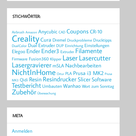
STICHWÖRTER:
Coupons
Anycubic
CR-10
Airbrush
CAD
Amazon
Creality
Cura
Dremel
Drucktipps
Druckprobleme
Dual Extruder
Einstellungen
DUP
Einrichtung
DualColor
Filamente
Ender3
Ender
Elegoo
Extruder
Laser
Lasercutter
Fusion360
Firmware
Klipper
Lasergravierer
Nachbearbeiten
mSLA
NichtInHome
Prusa i3 MK2
PLA
Ortur
Prusa
Resindrucker
Resin
Slicer
Software
Qidi
MK3
Testbericht
Wanhao
Umbauten
Wort zum Sonntag
Zubehör
Überwachung
META
Anmelden