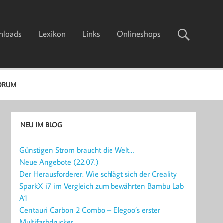
nloads
Lexikon
Links
Onlineshops
ORUM
NEU IM BLOG
Günstigen Strom braucht die Welt…
Neue Angebote (22.07.)
Der Herausforderer: Wie schlägt sich der Creality
SparkX i7 im Vergleich zum bewährten Bambu Lab
A1
Centauri Carbon 2 Combo – Elegoo’s erster
Multifarbdrucker