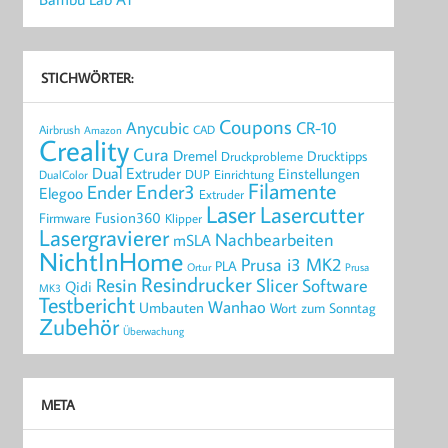
STICHWÖRTER:
Coupons
Anycubic
CR-10
Airbrush
CAD
Amazon
Creality
Cura
Dremel
Drucktipps
Druckprobleme
Dual Extruder
Einstellungen
DUP
Einrichtung
DualColor
Filamente
Ender3
Ender
Elegoo
Extruder
Laser
Lasercutter
Fusion360
Firmware
Klipper
Lasergravierer
Nachbearbeiten
mSLA
NichtInHome
Prusa i3 MK2
PLA
Ortur
Prusa
Resindrucker
Resin
Slicer
Software
Qidi
MK3
Testbericht
Wanhao
Umbauten
Wort zum Sonntag
Zubehör
Überwachung
META