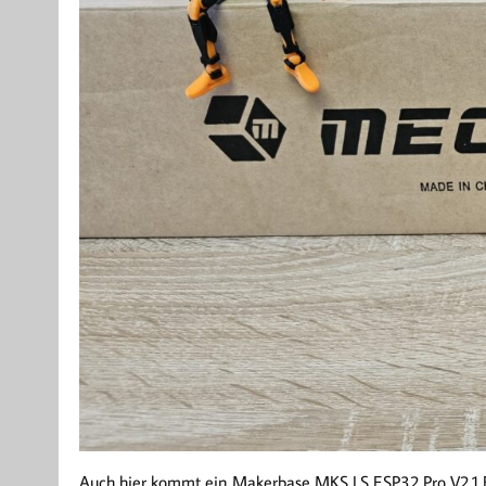
Auch hier kommt ein Makerbase MKS LS ESP32 Pro V2.1 B