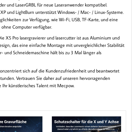
nder und LaserGRBL für neue Laseranwender kompatibel.
 XP und LightBurn unterstützt Windows- / Mac- / Linux-Systeme.
lichkeiten zur Verfügung, wie Wi-Fi, USB, TF-Karte, und eine
g ohne Computer verfügbar.
 Pro lasergravierer und lasercutter ist aus Aluminium und
esign, das eine einfache Montage mit unvergleichlicher Stabilität
ur- und Schneidemaschine hält bis zu 3 Mal länger als
triert sich auf die Kundenzufriedenheit und beantwortet
 Stunden. Vertrauen Sie daher auf unseren hervorragenden
 Ihr künstlerisches Talent mit Mecpow.