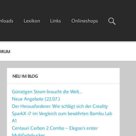
nloads
Lexikon
Links
Onlineshops
ORUM
NEU IM BLOG
Günstigen Strom braucht die Welt…
Neue Angebote (22.07.)
Der Herausforderer: Wie schlägt sich der Creality
SparkX i7 im Vergleich zum bewährten Bambu Lab
A1
Centauri Carbon 2 Combo – Elegoo’s erster
Multifarbdrucker