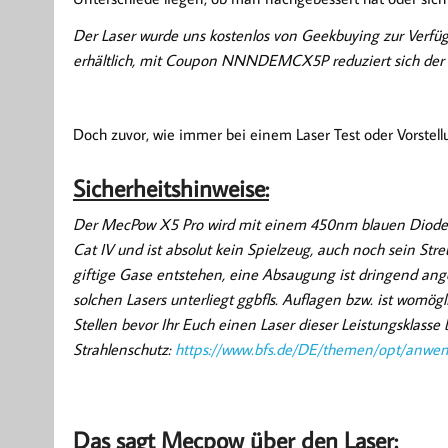
Der Laser wurde uns kostenlos von Geekbuying zur Verfüg
erhältlich, mit Coupon NNNDEMCX5P reduziert sich der 
Doch zuvor, wie immer bei einem Laser Test oder Vorstel
Sicherheitshinweise:
Der MecPow X
5 Pro wird mit einem 450nm blauen Dioden
Cat IV und ist absolut kein Spielzeug, auch noch sein Str
giftige Gase entstehen, eine Absaugung ist dringend ange
solchen Lasers unterliegt ggbfls. Auflagen bzw. ist womög
Stellen bevor Ihr Euch einen Laser dieser Leistungsklasse 
Strahlenschutz:
https://www.bfs.de/DE/themen/opt/anwend
Das sagt Mecpow über den Laser: