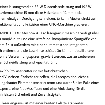
er leistungsstarken 33 W Diodenlaserleistung und 192 W
raviermaschine 15 mm dicke Holzplatten, 12 mm dicke
einem einzigen Durchgang schneiden. Er kann Muster direkt auf
unktionalität und Präzision einer CNC-Maschine gravieren.
TE: Der Mecpow X5 Pro lasergravur maschine verfügt über
000 mm/Minute und eine ultrafeine, komprimierte Spotgröße von
ert. Er ist außerdem mit einer automatischen integrierten
 entfernt und die Laserlinse schützt. So können detailliertere
d ohne Verbrennungsspuren graviert werden, was zu saubereren
 Schneidleistung und -qualität führt.
ro laser cutter ist mit fortschrittlichen
nd Y-Achsen-Endschalter helfen, die Laserposition leicht zu
n eingebauter Flammensensor erkennt und warnt Sie im Falle eines
tssperre, eine Not-Aus-Taste und eine Abdeckung für die
leisten Sicherheit und Zuverlässigkeit.
r engraver ist mit einer breiten Palette etablierter