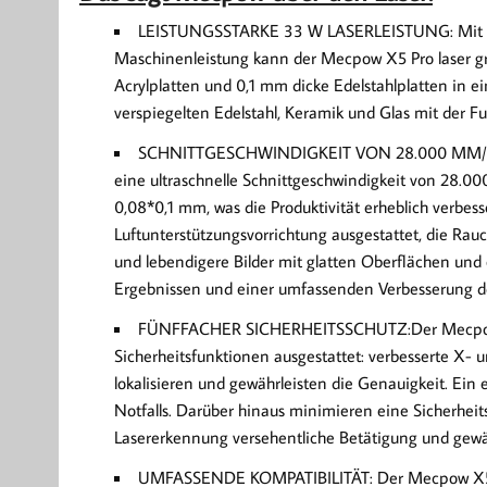
LEISTUNGSSTARKE 33 W LASERLEISTUNG: Mit ein
Maschinenleistung kann der Mecpow X5 Pro laser g
Acrylplatten und 0,1 mm dicke Edelstahlplatten in 
verspiegelten Edelstahl, Keramik und Glas mit der F
SCHNITTGESCHWINDIGKEIT VON 28.000 MM/MINU
eine ultraschnelle Schnittgeschwindigkeit von 28.
0,08*0,1 mm, was die Produktivität erheblich verbess
Luftunterstützungsvorrichtung ausgestattet, die Rauch
und lebendigere Bilder mit glatten Oberflächen un
Ergebnissen und einer umfassenden Verbesserung der
FÜNFFACHER SICHERHEITSSCHUTZ:Der Mecpow X5 P
Sicherheitsfunktionen ausgestattet: verbesserte X- u
lokalisieren und gewährleisten die Genauigkeit. Ei
Notfalls. Darüber hinaus minimieren eine Sicherhei
Lasererkennung versehentliche Betätigung und gewähr
UMFASSENDE KOMPATIBILITÄT: Der Mecpow X5 lase