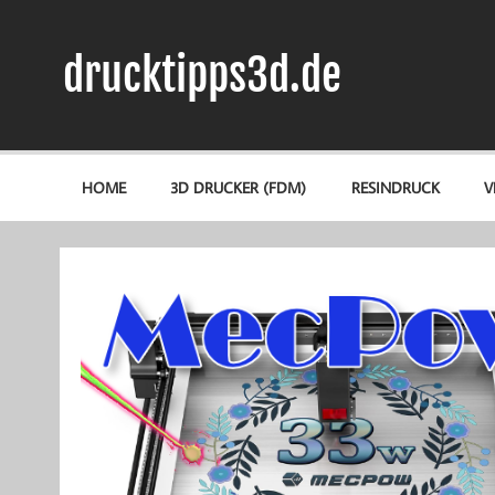
Zum
Inhalt
springen
drucktipps3d.de
3D-Drucker Hilfe, Tipps & Tests
HOME
3D DRUCKER (FDM)
RESINDRUCK
V