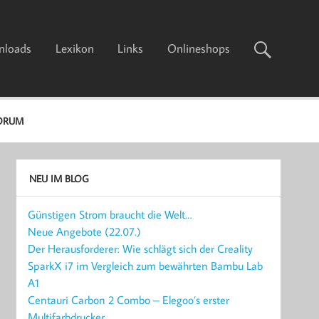
nloads
Lexikon
Links
Onlineshops
ORUM
NEU IM BLOG
Günstigen Strom braucht die Welt…
Neue Angebote (22.07.)
Der Herausforderer: Wie schlägt sich der Creality
SparkX i7 im Vergleich zum bewährten Bambu Lab
A1
Centauri Carbon 2 Combo – Elegoo’s erster
Multifarbdrucker