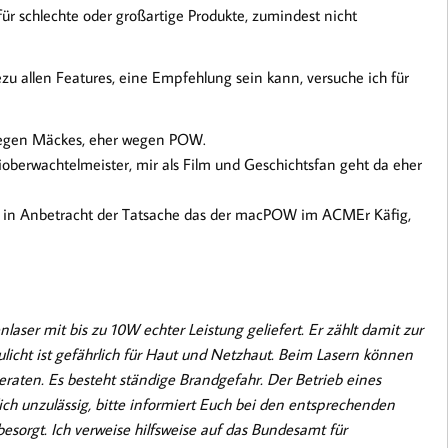
 für schlechte oder großartige Produkte, zumindest nicht
ezu allen Features, eine Empfehlung sein kann, versuche ich für
 wegen Mäckes, eher wegen POW.
ioberwachtelmeister, mir als Film und Geschichtsfan geht da eher
 in Anbetracht der Tatsache das der macPOW im ACMEr Käfig,
er mit bis zu 10W echter Leistung geliefert. Er zählt damit zur
eulicht ist gefährlich für Haut und Netzhaut. Beim Lasern können
raten. Es besteht ständige Brandgefahr. Der Betrieb eines
lich unzulässig, bitte informiert Euch bei den entsprechenden
besorgt. Ich verweise hilfsweise auf das Bundesamt für