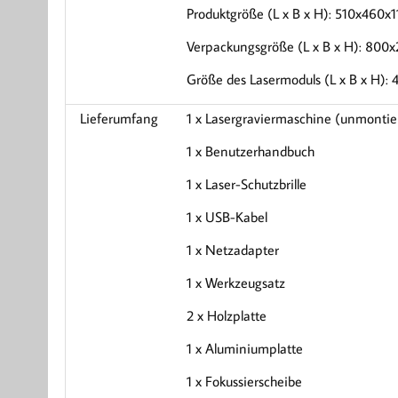
Produktgröße (L x B x H): 510x460x
Verpackungsgröße (L x B x H): 800
Größe des Lasermoduls (L x B x H)
Lieferumfang
1 x Lasergraviermaschine (unmontie
1 x Benutzerhandbuch
1 x Laser-Schutzbrille
1 x USB-Kabel
1 x Netzadapter
1 x Werkzeugsatz
2 x Holzplatte
1 x Aluminiumplatte
1 x Fokussierscheibe