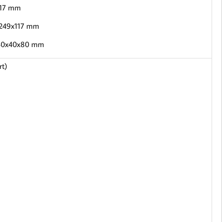
117 mm
x249x117 mm
: 40x40x80 mm
rt)