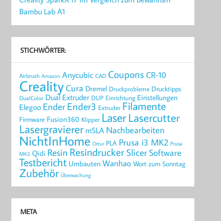
Bambu Lab A1
STICHWÖRTER:
Coupons
Anycubic
CR-10
Airbrush
CAD
Amazon
Creality
Cura
Dremel
Drucktipps
Druckprobleme
Dual Extruder
Einstellungen
DUP
Einrichtung
DualColor
Filamente
Ender3
Ender
Elegoo
Extruder
Laser
Lasercutter
Fusion360
Firmware
Klipper
Lasergravierer
Nachbearbeiten
mSLA
NichtInHome
Prusa i3 MK2
PLA
Ortur
Prusa
Resindrucker
Resin
Slicer
Software
Qidi
MK3
Testbericht
Wanhao
Umbauten
Wort zum Sonntag
Zubehör
Überwachung
META