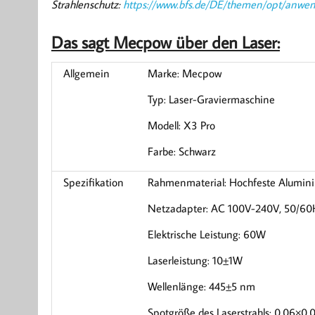
Strahlenschutz:
https://www.bfs.de/DE/themen/opt/anwend
Das sagt Mecpow über den Laser:
Allgemein
Marke: Mecpow
Typ: Laser-Graviermaschine
Modell: X3 Pro
Farbe: Schwarz
Spezifikation
Rahmenmaterial: Hochfeste Alumin
Netzadapter: AC 100V-240V, 50/60
Elektrische Leistung: 60W
Laserleistung: 10±1W
Wellenlänge: 445±5 nm
Spotgröße des Laserstrahls: 0,06×0