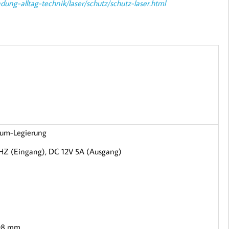
ung-alltag-technik/laser/schutz/schutz-laser.html
ium-Legierung
HZ (Eingang), DC 12V 5A (Ausgang)
,08 mm