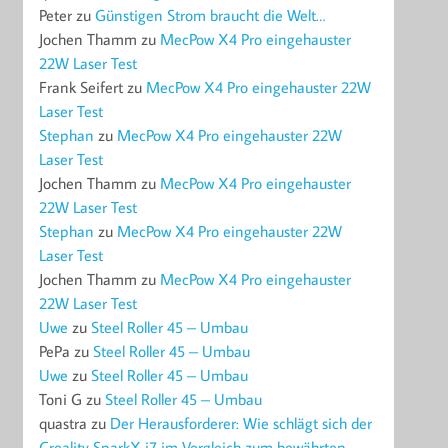
Peter
zu
Günstigen Strom braucht die Welt…
Jochen Thamm
zu
MecPow X4 Pro eingehauster
22W Laser Test
Frank Seifert
zu
MecPow X4 Pro eingehauster 22W
Laser Test
Stephan
zu
MecPow X4 Pro eingehauster 22W
Laser Test
Jochen Thamm
zu
MecPow X4 Pro eingehauster
22W Laser Test
Stephan
zu
MecPow X4 Pro eingehauster 22W
Laser Test
Jochen Thamm
zu
MecPow X4 Pro eingehauster
22W Laser Test
Uwe
zu
Steel Roller 45 – Umbau
PePa
zu
Steel Roller 45 – Umbau
Uwe
zu
Steel Roller 45 – Umbau
Toni G
zu
Steel Roller 45 – Umbau
quastra
zu
Der Herausforderer: Wie schlägt sich der
Creality SparkX i7 im Vergleich zum bewährten