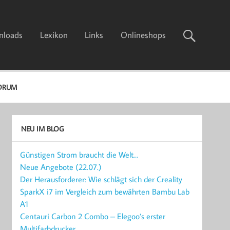
nloads
Lexikon
Links
Onlineshops
ORUM
NEU IM BLOG
Günstigen Strom braucht die Welt…
Neue Angebote (22.07.)
Der Herausforderer: Wie schlägt sich der Creality
SparkX i7 im Vergleich zum bewährten Bambu Lab
A1
Centauri Carbon 2 Combo – Elegoo’s erster
Multifarbdrucker