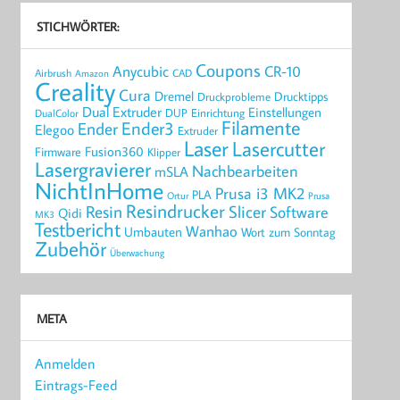
STICHWÖRTER:
Coupons
Anycubic
CR-10
Airbrush
CAD
Amazon
Creality
Cura
Dremel
Drucktipps
Druckprobleme
Dual Extruder
Einstellungen
DUP
Einrichtung
DualColor
Filamente
Ender3
Ender
Elegoo
Extruder
Laser
Lasercutter
Fusion360
Firmware
Klipper
Lasergravierer
Nachbearbeiten
mSLA
NichtInHome
Prusa i3 MK2
PLA
Ortur
Prusa
Resindrucker
Resin
Slicer
Software
Qidi
MK3
Testbericht
Wanhao
Umbauten
Wort zum Sonntag
Zubehör
Überwachung
META
Anmelden
Eintrags-Feed