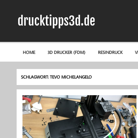
Zum
Inhalt
springen
drucktipps3d.de
3D-Drucker Hilfe, Tipps & Tests
HOME
3D DRUCKER (FDM)
RESINDRUCK
V
SCHLAGWORT:
TEVO MICHELANGELO