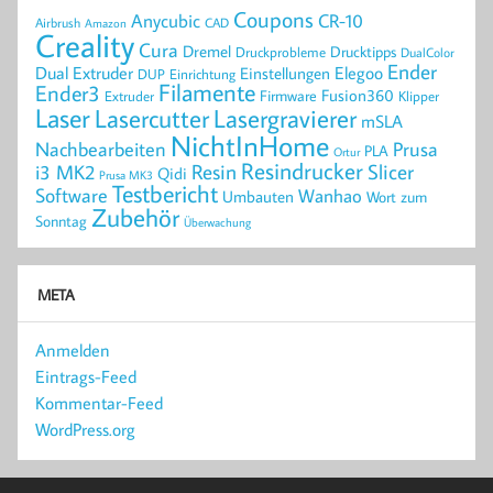
Coupons
Anycubic
CR-10
Airbrush
CAD
Amazon
Creality
Cura
Dremel
Drucktipps
Druckprobleme
DualColor
Ender
Elegoo
Dual Extruder
Einstellungen
DUP
Einrichtung
Filamente
Ender3
Fusion360
Extruder
Firmware
Klipper
Laser
Lasercutter
Lasergravierer
mSLA
NichtInHome
Prusa
Nachbearbeiten
PLA
Ortur
Resindrucker
Resin
Slicer
i3 MK2
Qidi
Prusa MK3
Testbericht
Software
Wanhao
Umbauten
Wort zum
Zubehör
Sonntag
Überwachung
META
Anmelden
Eintrags-Feed
Kommentar-Feed
WordPress.org