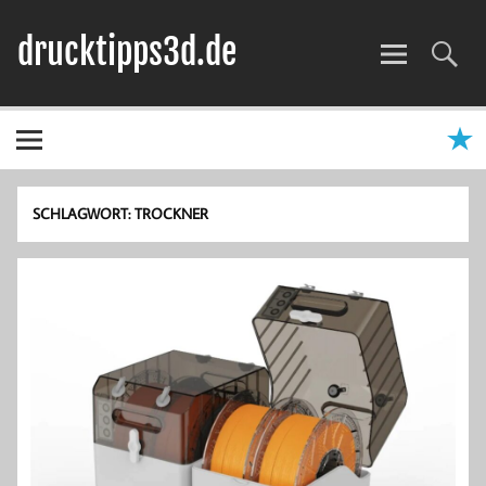
Zum
Inhalt
drucktipps3d.de
springen
3D-Drucker Hilfe, Tipps & Tests
SCHLAGWORT:
TROCKNER