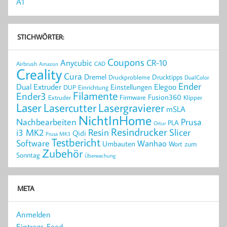
A1
STICHWÖRTER:
Coupons
Anycubic
CR-10
Airbrush
CAD
Amazon
Creality
Cura
Dremel
Drucktipps
Druckprobleme
DualColor
Ender
Elegoo
Dual Extruder
Einstellungen
DUP
Einrichtung
Filamente
Ender3
Fusion360
Extruder
Firmware
Klipper
Laser
Lasercutter
Lasergravierer
mSLA
NichtInHome
Prusa
Nachbearbeiten
PLA
Ortur
Resindrucker
Resin
Slicer
i3 MK2
Qidi
Prusa MK3
Testbericht
Software
Wanhao
Umbauten
Wort zum
Zubehör
Sonntag
Überwachung
META
Anmelden
Eintrags-Feed