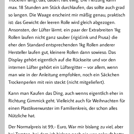
max. 18 Stunden am Stück durchlaufen, das sollte auch grad
so langen. Die Waage erscheint mir mäßig genau, praktisch
ist: das Gewicht der leeren Rolle wird gleich abgezogen.
Ansonsten, der Lüfter lärmt. ein paar der Extrabreiten 1kg
Rollen laufen nicht ganz sauber (rigid.ink und Prusa) die
eher den Standard entsprechenden 1kg Rollen anderer
Hersteller laufen gut, kleinere Rollen dann sowieso. Das
Display gehört eigentlich auf die Rückseite und vor den
internen Lüfter gehört ein Lüftergitter – vor allem, wenn
man wie in der Anleitung empfohlen, noch ein Säckchen
Trockenperlen mit rein steckt (nicht mitgeliefert).
Kann man Kaufen das Ding, auch wenns eigentlich eher in
Richtung Gimmick geht. Vielleicht auch für Weihnachten für
einen Plastikverwurster im Familienkreis, der schon alles
Nützliche hat.
Der Normalpreis ist 99,- Euro, War mir bislang zu viel, aber
bei Tomtop, bei dem ich bislang noch nie was gekauft hatte