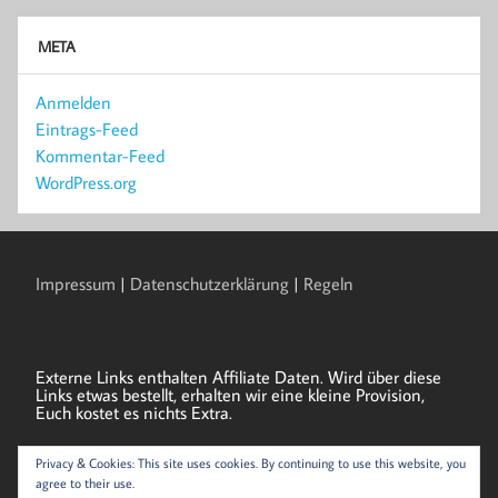
META
Anmelden
Eintrags-Feed
Kommentar-Feed
WordPress.org
Impressum
|
Datenschutzerklärung
|
Regeln
Externe Links enthalten Affiliate Daten. Wird über diese
Links etwas bestellt, erhalten wir eine kleine Provision,
Euch kostet es nichts Extra.
Privacy & Cookies: This site uses cookies. By continuing to use this website, you
Als Amazon-Partner verdienen wir an qualifizierten
agree to their use.