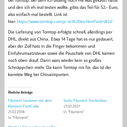
und den ich eh mal testen wollte, gibts das Teil für 52,- Euro,
also einfach mal bestellt. Link ist
hier:
https://www.tomtop.com/p-os1620eu.html?aid=dt3d
Die Lieferung von Tomtop erfolgte schnell, allerdings per
DHL, direkt aus China.. Etwa 14 Tage hat es nur gedauert,
aber der Zoll hats in die Finger bekommen und
Einfuhrumsatzsteuer sowie die Pauschale von DHL kamen
noch oben drauf. Dann wars wieder kein so großes
Schnäppchen mehr. Da kann Tomtop nix für, das ist der
korrekte Weg bei Chinaimporten.
Ähnliche Beiträge
Filament trocknen mit dem
Sunlu Filament Trockenbox
Klarstein FruitCube
23.01.2021
21.02.2018
In "Filament"
In "Filament"
Wanhao Filamenttrockner Box