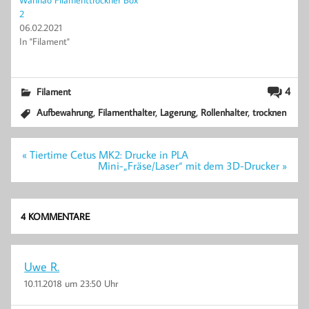
2
06.02.2021
In "Filament"
4
Filament
,
,
,
,
Aufbewahrung
Filamenthalter
Lagerung
Rollenhalter
trocknen
Beitragsnavigation
« Tiertime Cetus MK2: Drucke in PLA
Mini-„Fräse/Laser“ mit dem 3D-Drucker »
4 KOMMENTARE
Uwe R.
10.11.2018 um 23:50 Uhr