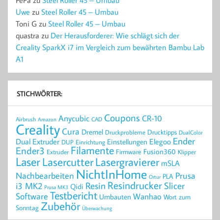
PePa
zu
Steel Roller 45 – Umbau
Uwe
zu
Steel Roller 45 – Umbau
Toni G
zu
Steel Roller 45 – Umbau
quastra
zu
Der Herausforderer: Wie schlägt sich der
Creality SparkX i7 im Vergleich zum bewährten Bambu Lab
A1
STICHWÖRTER:
Coupons
Anycubic
CR-10
Airbrush
CAD
Amazon
Creality
Cura
Dremel
Drucktipps
Druckprobleme
DualColor
Ender
Elegoo
Dual Extruder
Einstellungen
DUP
Einrichtung
Filamente
Ender3
Fusion360
Extruder
Firmware
Klipper
Laser
Lasercutter
Lasergravierer
mSLA
NichtInHome
Prusa
Nachbearbeiten
PLA
Ortur
Resindrucker
Resin
Slicer
i3 MK2
Qidi
Prusa MK3
Testbericht
Software
Wanhao
Umbauten
Wort zum
Zubehör
Sonntag
Überwachung