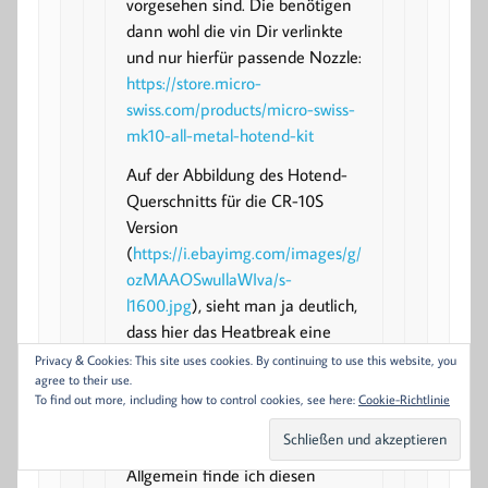
vorgesehen sind. Die benötigen
dann wohl die vin Dir verlinkte
und nur hierfür passende Nozzle:
https://store.micro-
swiss.com/products/micro-swiss-
mk10-all-metal-hotend-kit
Auf der Abbildung des Hotend-
Querschnitts für die CR-10S
Version
(
https://i.ebayimg.com/images/g/
ozMAAOSwuIlaWIva/s-
l1600.jpg
), sieht man ja deutlich,
dass hier das Heatbreak eine
flache Auflagefläche für die
Privacy & Cookies: This site uses cookies. By continuing to use this website, you
agree to their use.
Nozzle hat, also nicht die
To find out more, including how to control cookies, see here:
Cookie-Richtlinie
trichterförmige, wie in obigem
Link.
Allgemein finde ich diesen