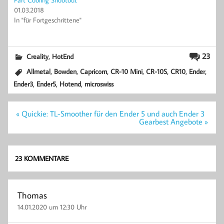
01.03.2018
In "für Fortgeschrittene"
,
23
Creality
HotEnd
,
,
,
,
,
,
,
Allmetal
Bowden
Capricorn
CR-10 Mini
CR-10S
CR10
Ender
,
,
,
Ender3
Ender5
Hotend
microswiss
Beitragsnavigation
« Quickie: TL-Smoother für den Ender 5 und auch Ender 3
Gearbest Angebote »
23 KOMMENTARE
Thomas
14.01.2020 um 12:30 Uhr