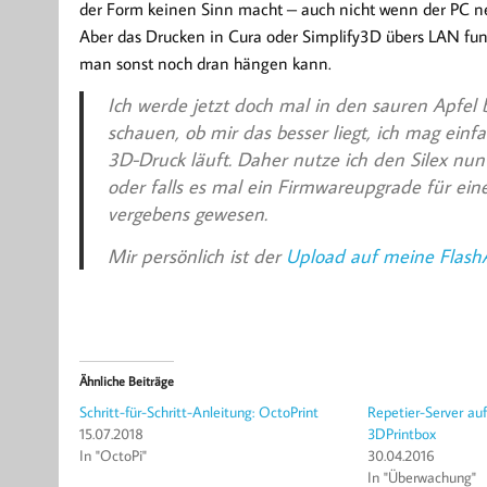
der Form keinen Sinn macht – auch nicht wenn der PC neb
Aber das Drucken in Cura oder Simplify3D übers LAN funk
man sonst noch dran hängen kann.
Ich werde jetzt doch mal in den sauren Apfel 
schauen, ob mir das besser liegt, ich mag einf
3D-Druck läuft. Daher nutze ich den Silex nu
oder falls es mal ein Firmwareupgrade für ein
vergebens gewesen.
Mir persönlich ist der
Upload auf meine FlashA
Ähnliche Beiträge
Schritt-für-Schritt-Anleitung: OctoPrint
Repetier-Server au
15.07.2018
3DPrintbox
In "OctoPi"
30.04.2016
In "Überwachung"