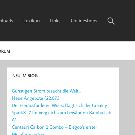
nloads
Lexikon
Links
Onlineshops
ORUM
NEU IM BLOG
Günstigen Strom braucht die Welt…
Neue Angebote (22.07.)
Der Herausforderer: Wie schlägt sich der Creality
SparkX i7 im Vergleich zum bewährten Bambu Lab
A1
Centauri Carbon 2 Combo – Elegoo’s erster
Multifarbdrucker