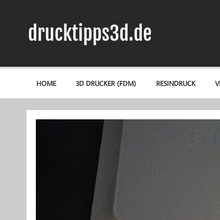
Zum
Inhalt
springen
drucktipps3d.de
3D-Drucker Hilfe, Tipps & Tests
HOME
3D DRUCKER (FDM)
RESINDRUCK
V