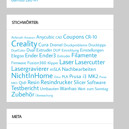
STICHWÖRTER:
Coupons
Anycubic
CR-10
Airbrush
CAD
Amazon
Creality
Cura
Dremel
Drucktipps
Druckprobleme
Dual Extruder
Einstellungen
DUP
Einrichtung
DualColor
Filamente
Ender3
Ender
Elegoo
Extruder
Laser
Lasercutter
Fusion360
Firmware
Klipper
Lasergravierer
Nachbearbeiten
mSLA
NichtInHome
Prusa i3 MK2
PLA
Ortur
Prusa
Resindrucker
Resin
Slicer
Software
Qidi
MK3
Testbericht
Wanhao
Umbauten
Wort zum Sonntag
Zubehör
Überwachung
META